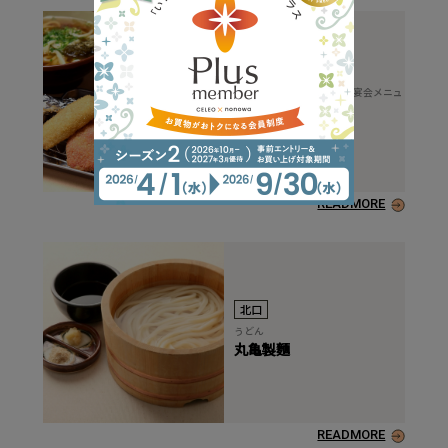
北口
串カツ、ランチメニュー、宴会メニュ
ー
串カツ田中
READMORE
北口
うどん
丸亀製麵
READMORE