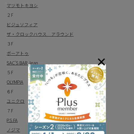
マツモトキヨシ
２F
ビジュソフィア
ザ・クロックハウス アラウンド
３F
ボーアトゥ
SAC'S BAR Jean
５F
OLYMPIA
６F
ユニクロ
７F
P.S.FA
ノジマ