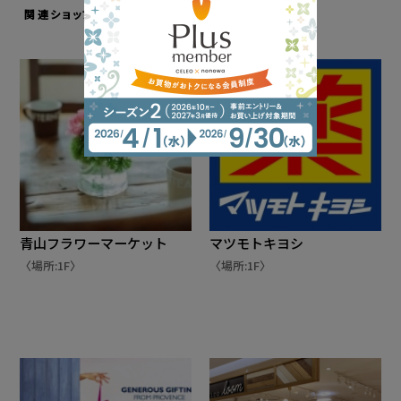
関連ショップ
青山フラワーマーケット
マツモトキヨシ
〈場所:1F〉
〈場所:1F〉