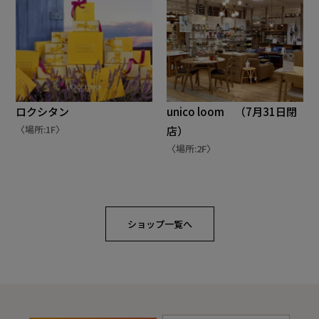
ロクシタン
unico loom （7月31日閉
〈場所:1F〉
店）
〈場所:2F〉
ショップ一覧へ