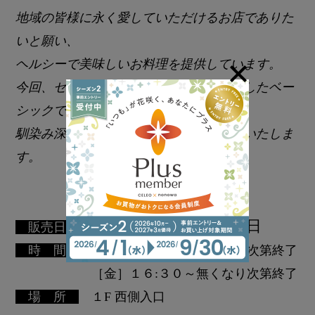
地域の皆様に永く愛していただけるお店でありた
いと願い、
ヘルシーで美味しいお料理を提供しています。
今回、セレオ甲府では、「旬」を大切にしたベー
シックで
馴染み深いメニューをお弁当にして販売いたしま
す。
毎週月曜日／毎週金曜日
販売日
時 間
［月］１１:００～無くなり次第終了
［金］１６:３０～無くなり次第終了
場 所
１F 西側入口