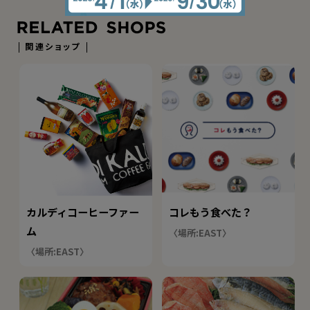
関連ショップ
カルディコーヒーファー
コレもう食べた？
ム
〈場所:EAST〉
〈場所:EAST〉