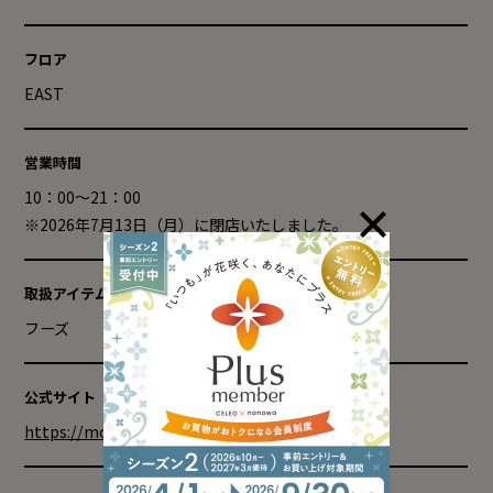
フロア
EAST
営業時間
10：00～21：00
※2026年7月13日（月）に閉店いたしました。
取扱アイテム
フーズ
公式サイト
https://mont-thabor.jp/