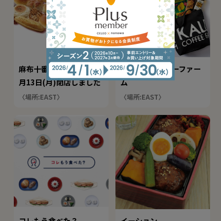
麻布十番モンタボー※7
カルディコーヒーファー
月13日(月)閉店しました
ム
〈場所:EAST〉
〈場所:EAST〉
コレもう食べた？
イーション