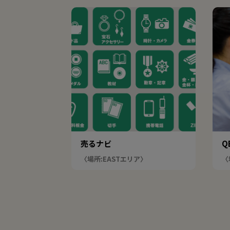
売るナビ
Q
〈場所:EASTエリア〉
〈