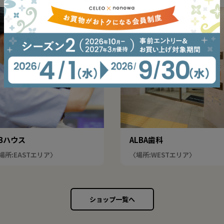
Bハウス
ALBA歯科
場所:EASTエリア〉
〈場所:WESTエリア〉
ショップ一覧へ