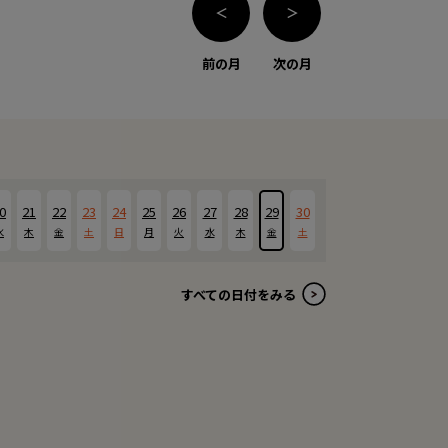
＜
＞
前の月
次の月
0
21
22
23
24
25
26
27
28
29
30
水
木
金
土
日
月
火
水
木
金
土
すべての日付をみる