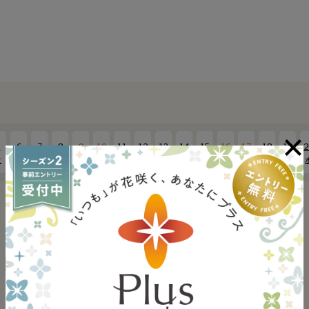
5
6
7
8
9
10
11
12
13
14
15
16
17
18
19
2
火
水
木
金
土
日
月
火
水
木
金
土
日
月
火