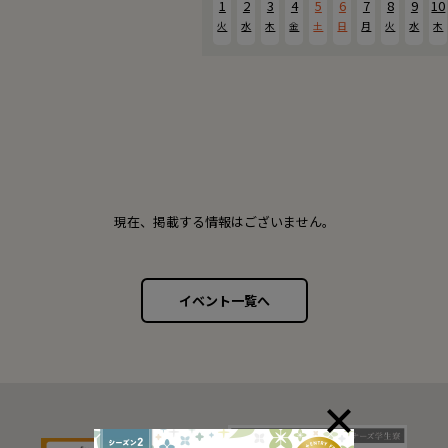
1
2
3
4
5
6
7
8
9
10
火
水
木
金
土
日
月
火
水
木
現在、掲載する情報はございません。
イベント一覧へ