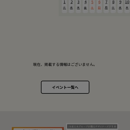
1
2
3
4
5
6
7
8
9
10
火
水
木
金
土
日
月
火
水
木
現在、掲載する情報はございません。
イベント一覧へ