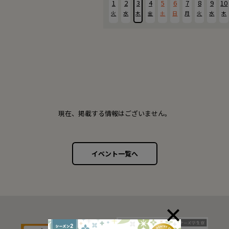
1
2
3
4
5
6
7
8
9
10
火
水
木
金
土
日
月
火
水
木
現在、掲載する情報はございません。
イベント一覧へ