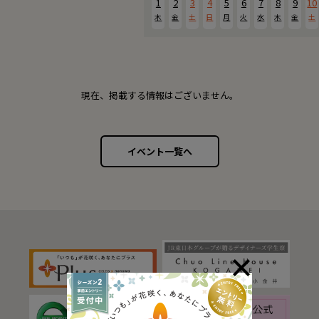
1
2
3
4
5
6
7
8
9
10
木
金
土
日
月
火
水
木
金
土
現在、掲載する情報はございません。
イベント一覧へ