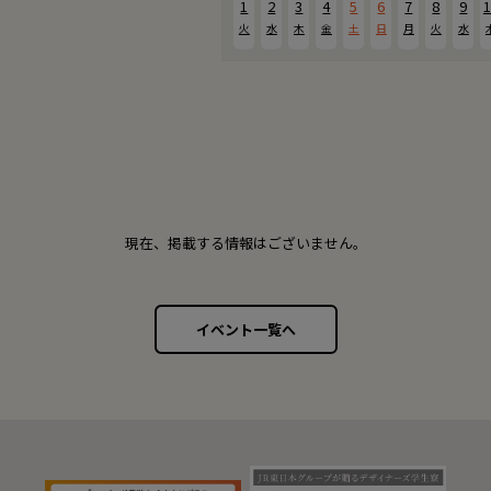
1
2
3
4
5
6
7
8
9
1
火
水
木
金
土
日
月
火
水
現在、掲載する情報はございません。
イベント一覧へ