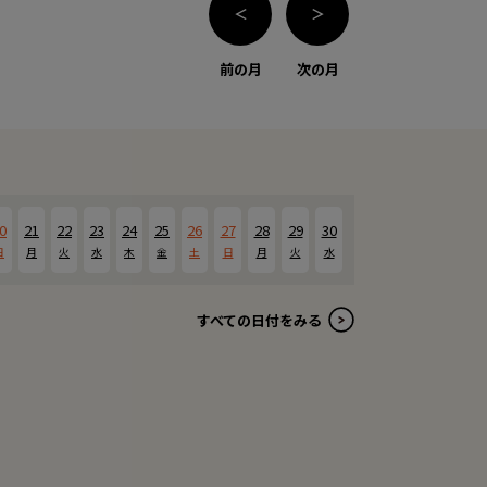
＜
＞
前の月
次の月
0
21
22
23
24
25
26
27
28
29
30
日
月
火
水
木
金
土
日
月
火
水
すべての日付をみる