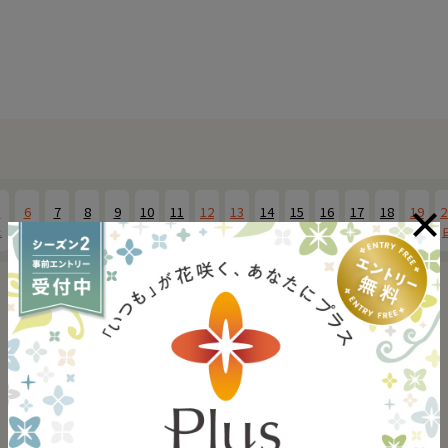
5
6
7
8
9
10
11
12
13
14
15
16
17
18
19
2
土
日
月
火
水
木
金
土
日
月
火
水
木
金
土