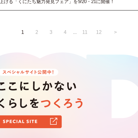
げる「くにたち魅力発見フェア」を9/20・21に開催！
1
2
3
4
...
11
12
>