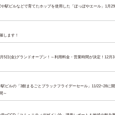
や駅ビルなどで育てたホップを使用した「ぽっぽやエール」1月29
開催します！
2025年12月5日(金)グランドオープン！～利用料金・営業時間が決定！12
ビルの「3館まるごとブラックフライデーセール」11/22~28に
間～
学×CCD「コミュニティデザイン論」講義レポート＆地域の魅力