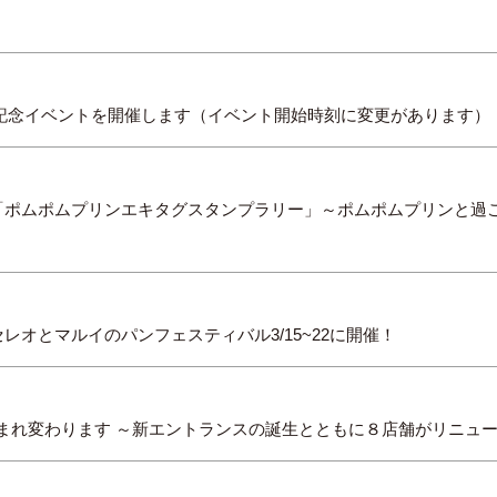
めて記念イベントを開催します（イベント開始時刻に変更があります）
「ポムポムプリンエキタグスタンプラリー」～ポムポムプリンと過
オとマルイのパンフェスティバル3/15~22に開催！
が生まれ変わります ～新エントランスの誕生とともに８店舗がリニュ