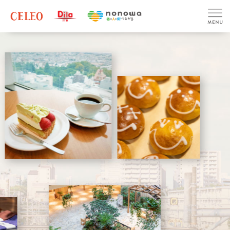
セレオ八王子
期間:
2026/08/03〜2026/08/12
北館２階イセタンミラー前 「ワールドバザール」特別販売！
2026.08.02
セレオ国分寺
期間:
2026/08/09〜2026/08/09
【Plus member】セレオ国分寺限定！ゴールド会員さま・シルバ
ー会員さま限定ポイントアップ
2026.08.01