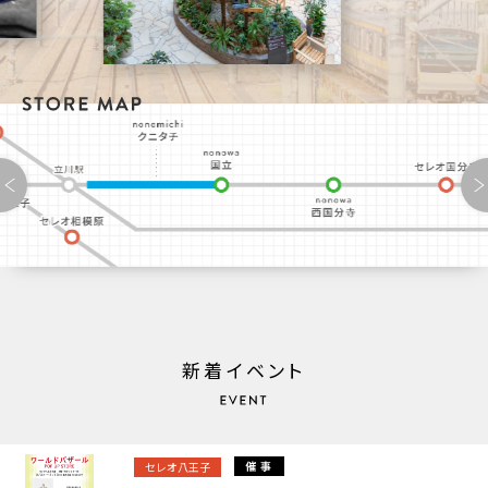
nonowa 国立
期間:
2026/08/07〜2026/09/06
８月の催事カレンダー🎆
2026.08.01
ディラ拝島
ののみちクニタチ
nonowa 武蔵小金井
nonowa 国立
期間:
2026/08/07〜2026/08/23
八王子
８月の催事カレンダー🎆
セレオ八王子
nonowa 西国分
2026.08.01
セレオ相模原
セレオ国分寺
期間:
2026/08/05〜2026/08/30
コクブンクエスト～国分寺駅探求の夏～
2026.08.05
セレオ国分寺
新着イベント
期間:
2026/08/05〜2026/08/17
【催事】カントリーロードベーカリー
2026.08.04
セレオ八王子