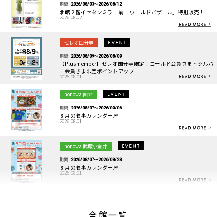
期間:
2026/08/03〜2026/08/12
北館２階イセタンミラー前 「ワールドバザール」特別販売！
2026.08.02
セレオ国分寺
期間:
2026/08/09〜2026/08/09
【Plus member】セレオ国分寺限定！ゴールド会員さま・シルバ
ー会員さま限定ポイントアップ
2026.08.01
nonowa 国立
期間:
2026/08/07〜2026/09/06
８月の催事カレンダー🎆
2026.08.01
nonowa 武蔵小金井
期間:
2026/08/07〜2026/08/23
８月の催事カレンダー🎆
2026.08.01
セレオ国分寺
期間:
全館一覧
2026/08/05〜2026/08/30