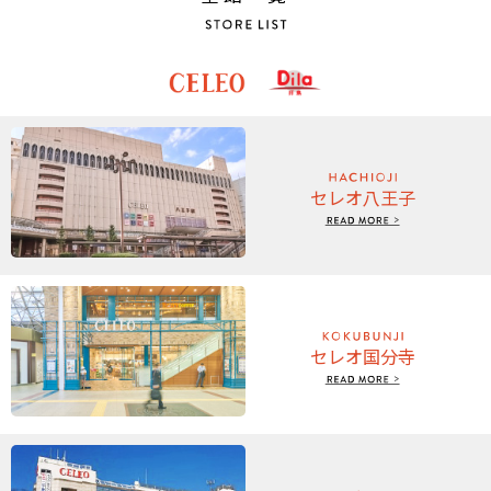
コクブンクエスト～国分寺駅探求の夏～
2026.08.05
セレオ国分寺
期間:
2026/08/05〜2026/08/17
【催事】カントリーロードベーカリー
2026.08.04
セレオ八王子
セレオ八王子
期間:
2026/08/03〜2026/08/12
北館２階イセタンミラー前 「ワールドバザール」特別販売！
2026.08.02
セレオ国分寺
期間:
2026/08/09〜2026/08/09
セレオ国分寺
【Plus member】セレオ国分寺限定！ゴールド会員さま・シルバ
ー会員さま限定ポイントアップ
2026.08.01
nonowa 国立
期間:
2026/08/07〜2026/09/06
８月の催事カレンダー🎆
2026.08.01