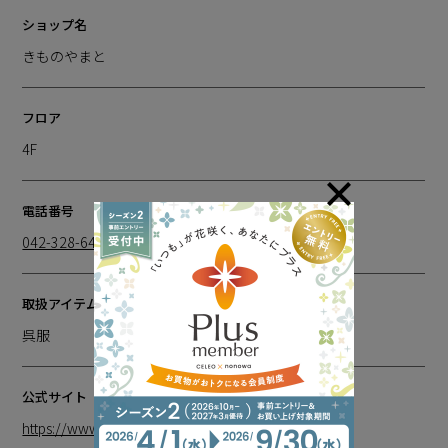
ショップ名
きものやまと
フロア
4F
電話番号
042-328-6441
取扱アイテム
呉服
公式サイト
https://www.kimono-yamato.co.jp/