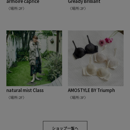
armoire caprice
Gready Brilliant
〈場所:2F〉
〈場所:2F〉
natural mist Class
AMOSTYLE BY Triumph
〈場所:2F〉
〈場所:3F〉
ショップ一覧へ