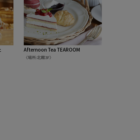
ェ
Afternoon Tea TEAROOM
〈場所:北館3F〉