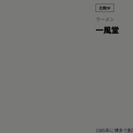
北館9F
ラーメン
一風堂
1985年に博多