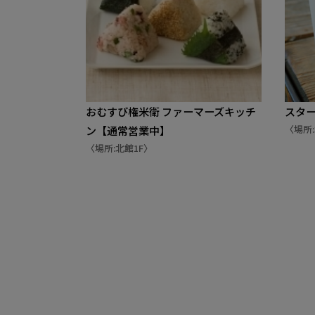
おむすび権米衛 ファーマーズキッチ
スター
〈場所:
ン【通常営業中】
〈場所:北館1F〉