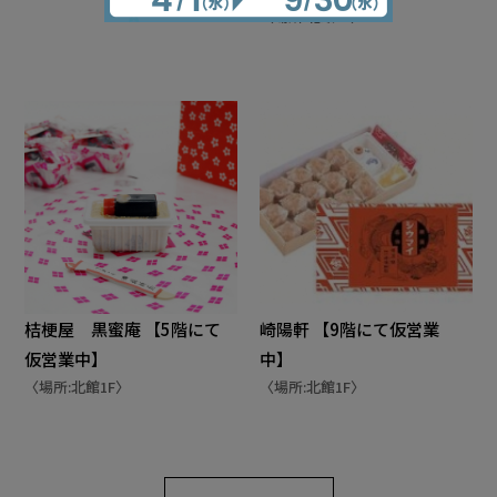
〈場所:北館1F〉
桔梗屋 黒蜜庵 【5階にて
崎陽軒 【9階にて仮営業
仮営業中】
中】
〈場所:北館1F〉
〈場所:北館1F〉