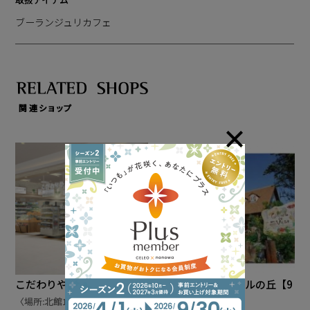
ブーランジュリカフェ
関連ショップ
こだわりや【通常営業中】
菓子工房 ヴェールの丘【9
〈場所:北館1F〉
階にて仮営業中】