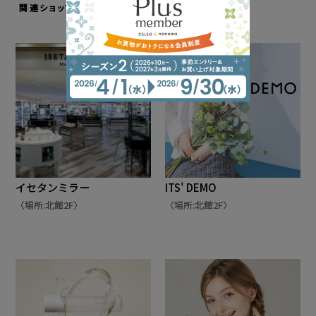
関連ショップ
イセタンミラー
ITS' DEMO
〈場所:北館2F〉
〈場所:北館2F〉