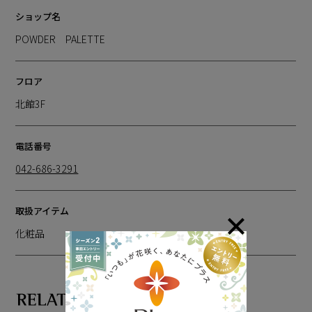
ショップ名
POWDER PALETTE
フロア
北館3F
電話番号
042-686-3291
取扱アイテム
化粧品