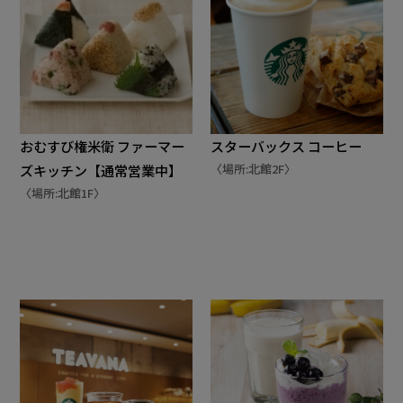
おむすび権米衛 ファーマー
スターバックス コーヒー
〈場所:北館2F〉
ズキッチン【通常営業中】
〈場所:北館1F〉