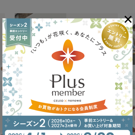
13
02
14
保険
アフラック よくわかる！
ほけん案内
READMORE
05
書籍
紀伊國屋書店