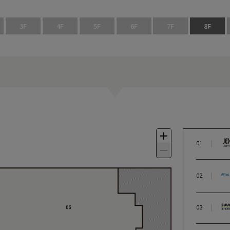
3F
4F
5F
6F
7F
8F
01
02
03