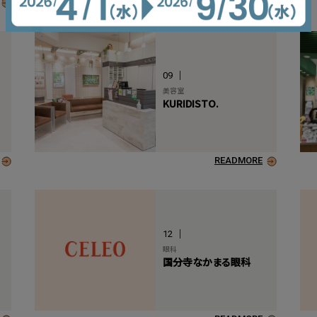
READMORE
09
美容室
KURIDISTO.
READMORE
12
眼科
国分寺なかまる眼科