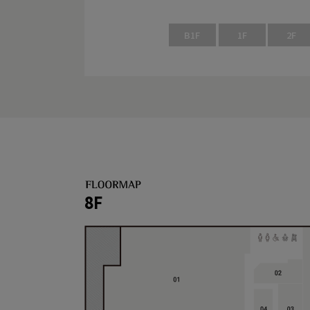
B1F
1F
2F
8F