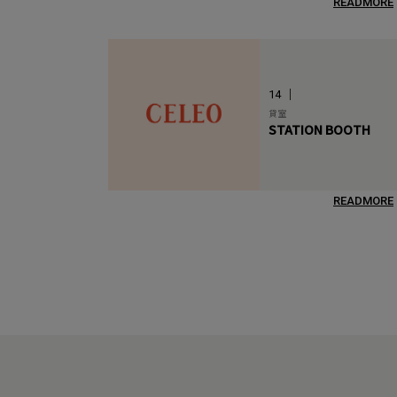
READMORE
14
貸室
STATION BOOTH
READMORE