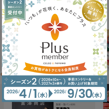
02
青果
フレッシュダイトー
READMORE
05
製菓・製パン材料
富澤商店