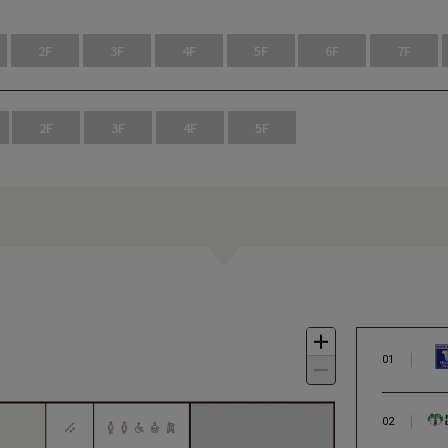
2F
3F
4F
5F
6F
7F
2F
3F
4F
5F
01
02