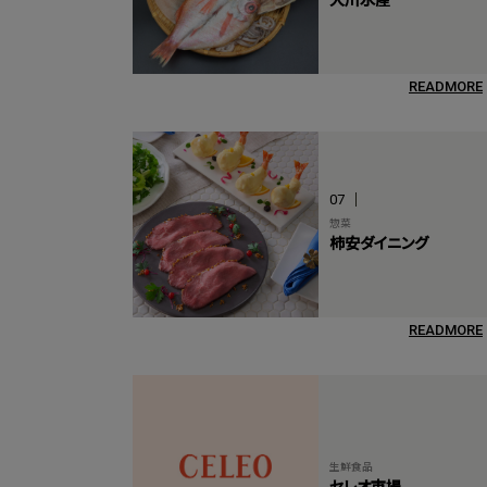
READMORE
07
惣菜
柿安ダイニング
READMORE
生鮮食品
セレオ市場