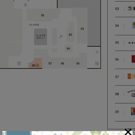
03
04
05
06
07
08
09