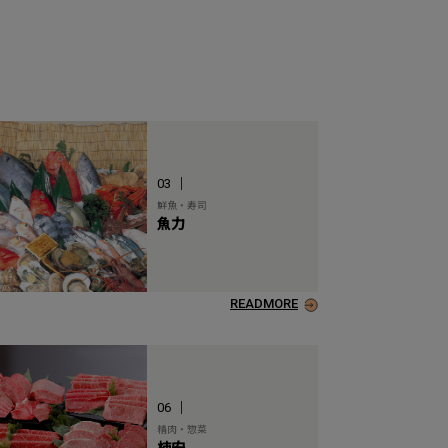
03
鮮魚・寿司
魚力
READMORE
06
精肉・惣菜
柿安