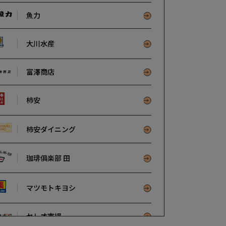
魚力
大川水産
富澤商店
柿安
柿安ダイニング
珈琲俱楽部 田
マツモトキヨシ
セレオ市場