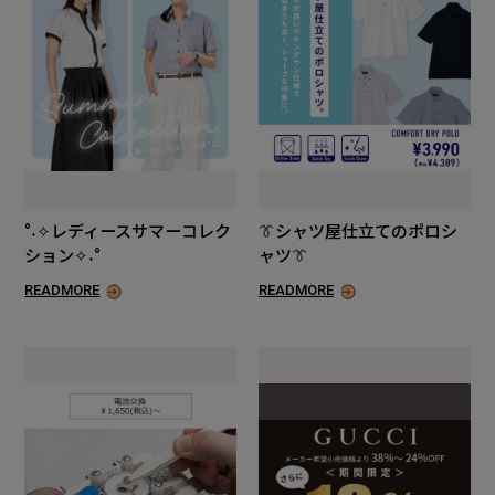
°˖✧レディースサマーコレク
👔シャツ屋仕立てのポロシ
ション✧˖°
ャツ👔
READMORE
READMORE