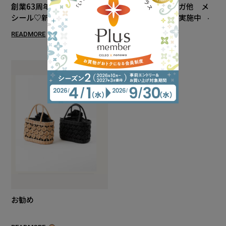
創業63周年記念🎉ぷっくり
ロレックス・オメガ他 メ
シール♡新発売
ンテナンスフェア実施中！
READMORE
READMORE
お勧め