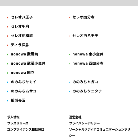
セレオ八王子
セレオ国分寺
セレオ甲府
セレオ相模原
セレオ西八王子
ディラ拝島
nonowa 武蔵境
nonowa 東小金井
nonowa 武蔵小金井
nonowa 西国分寺
nonowa 国立
ののみちサカイ
ののみちヒガコ
ののみちムサコ
ののみちクニタチ
稲城長沼
求人情報
運営会社
プレスリリース
プライバシーポリシー
コンプライアンス相談窓口
ソーシャルメディアコミュニケーションポリ
シー