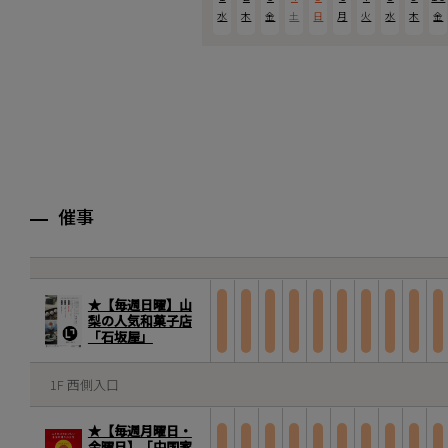
水
木
金
土
日
月
火
水
木
金
催事
★【毎週日曜】山
梨の人気和菓子店
「石坂屋」
1F 西側入口
★【毎週月曜日・
金曜日】「中国家