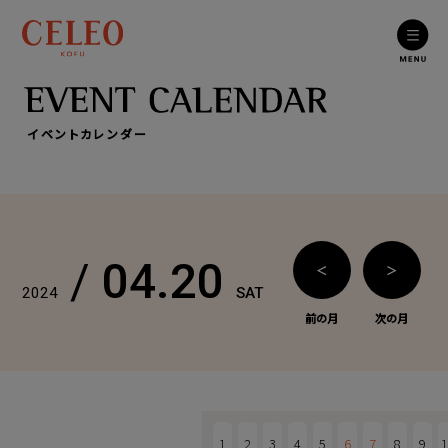
イベントカレンダー
/
04.20
＜
＞
2024
SAT
前の月
次の月
1
2
3
4
5
6
7
8
9
1