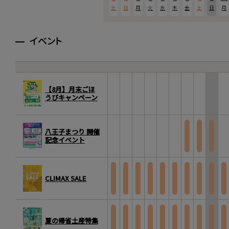
土
日
月
火
水
木
金
土
日
月
イベント
【8月】月末ごほ
うびキャンペーン
八王子まつり 開催
記念イベント
CLIMAX SALE
夏の帰省土産特集