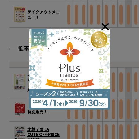
テイクアウトメニ
ュー!!
催事
北館２階イセタン
ミラー前 「ワール
ドバザール」特別
販売！
【7階】Victoria
特別販売！
北館７階 LA
CUTE OFF-PRICE