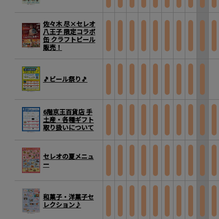
佐々木 尽×セレオ
八王子 限定コラボ
缶 クラフトビール
販売！
🎵ビール祭り🎵
6階京王百貨店 手
土産・各種ギフト
取り扱いについて
セレオの夏メニュ
ー
和菓子・洋菓子セ
レクション♪