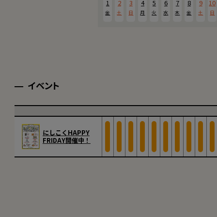
1
2
3
4
5
6
7
8
9
10
金
土
日
月
火
水
木
金
土
日
イベント
にしこくHAPPY
FRIDAY開催中！