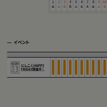
1
2
3
4
5
6
7
8
9
10
金
土
日
月
火
水
木
金
土
日
イベント
にしこくHAPPY
FRIDAY開催中！