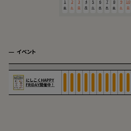
1
2
3
4
5
6
7
8
9
10
金
土
日
月
火
水
木
金
土
日
イベント
にしこくHAPPY
FRIDAY開催中！