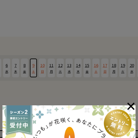
6
7
8
9
10
11
12
13
14
15
16
17
18
19
20
水
木
金
土
日
月
火
水
木
金
土
日
月
火
水