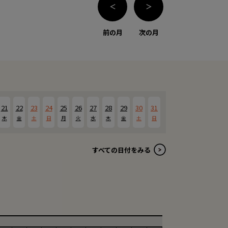
＜
＞
前の月
次の月
21
22
23
24
25
26
27
28
29
30
31
木
金
土
日
月
火
水
木
金
土
日
すべての日付をみる