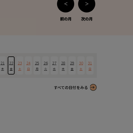
＜
＞
前の月
次の月
21
22
23
24
25
26
27
28
29
30
31
木
金
土
日
月
火
水
木
金
土
日
すべての日付をみる