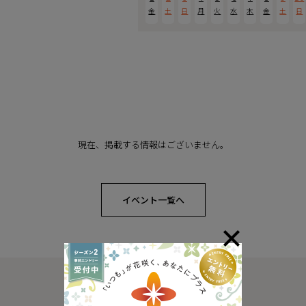
金
土
日
月
火
水
木
金
土
日
現在、掲載する情報はございません。
イベント一覧へ